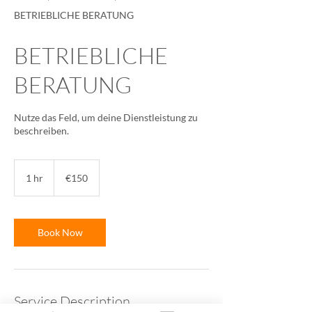
BETRIEBLICHE BERATUNG
BETRIEBLICHE
BERATUNG
Nutze das Feld, um deine Dienstleistung zu
beschreiben.
150
euros
1 hr
1
€150
h
Book Now
Service Description