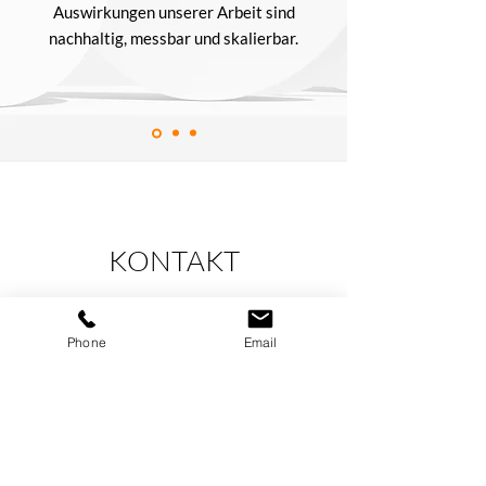
Auswirkungen unserer Arbeit sind
nachhaltig, messbar und skalierbar.
KONTAKT
CO-MINDS –
The Change Leaders
Phone
Email
Falkenstr. 5a
65812 Bad Soden am Taunus
info@co-minds.de
0172 9904473